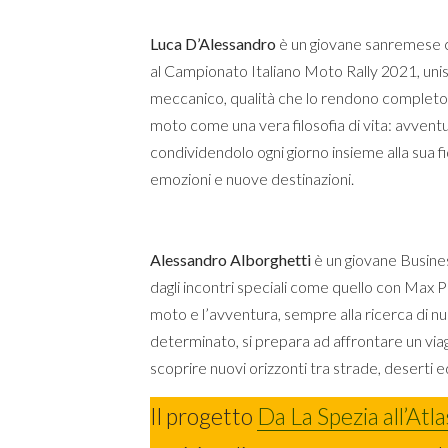
Luca D’Alessandro
è un giovane sanremese co
al Campionato Italiano Moto Rally 2021, unis
meccanico, qualità che lo rendono completo de
moto come una vera filosofia di vita: avventu
condividendolo ogni giorno insieme alla sua fi
emozioni e nuove destinazioni.
Alessandro Alborghetti
è un giovane Busine
dagli incontri speciali come quello con Max P
moto e l’avventura, sempre alla ricerca di n
determinato, si prepara ad affrontare un viag
scoprire nuovi orizzonti tra strade, deserti 
Il progetto
Da La Spezia all’Atl