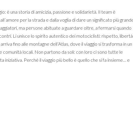
io: è una storia di amicizia, passione e solidarietà. Il team è
all’amore per la strada e dalla voglia di dare un significato più grand
aggiatori, ma persone abituate a guardare oltre, a fermarsi quando
ntri. Li unisce lo spirito autentico dei motociclisti: rispetto, libertà
arriva fino alle montagne dell’Atlas, dove il viaggio si trasforma in un
 comunità locali. Non partono da soli: con loro ci sono tutte le
niziativa. Perché il viaggio più bello è quello che si fa insieme… e