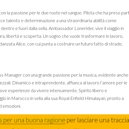
n la passione per le due ruote nel sangue. Pilota che ha preso par
ce talento e determinazione a una straordinaria abilità come
ntro e fuori dalla sella. Ambassador Lonerider, vive il viaggio in
ra, libertà e scoperta. Un sogno che vuole trasformare in lavoro,
danzata Alice, con cui punta a costruire un futuro fatto di strade,
ss Manager con una grande passione per la musica, evidente anche
ezzali. Dinamico e intraprendente, affianca al lavoro l’amore per le
uove esperienze da vivere intensamente. Spirito libero e
gio in Marocco in sella alla sua Royal Enfield Himalayan, pronto a
ed emozioni.
as per una buona ragione
per lasciare una tracci