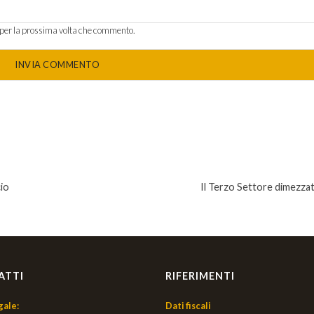
r per la prossima volta che commento.
cio
Il Terzo Settore dimezzat
ATTI
RIFERIMENTI
gale:
Dati fiscali