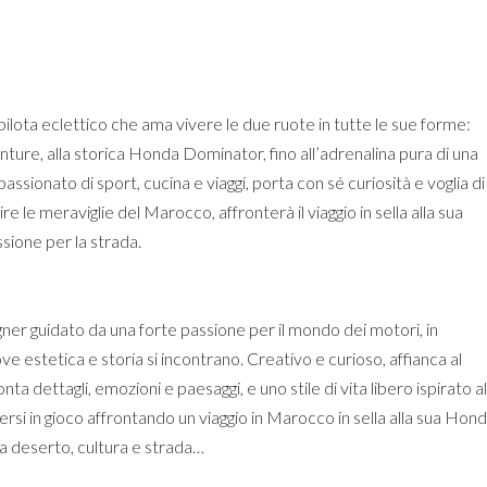
pilota eclettico che ama vivere le due ruote in tutte le sue forme:
e, alla storica Honda Dominator, fino all’adrenalina pura di una
ionato di sport, cucina e viaggi, porta con sé curiosità e voglia di
e le meraviglie del Marocco, affronterà il viaggio in sella alla sua
ione per la strada.
ner guidato da una forte passione per il mondo dei motori, in
e estetica e storia si incontrano. Creativo e curioso, affianca al
ta dettagli, emozioni e paesaggi, e uno stile di vita libero ispirato al
ersi in gioco affrontando un viaggio in Marocco in sella alla sua Hon
tra deserto, cultura e strada…