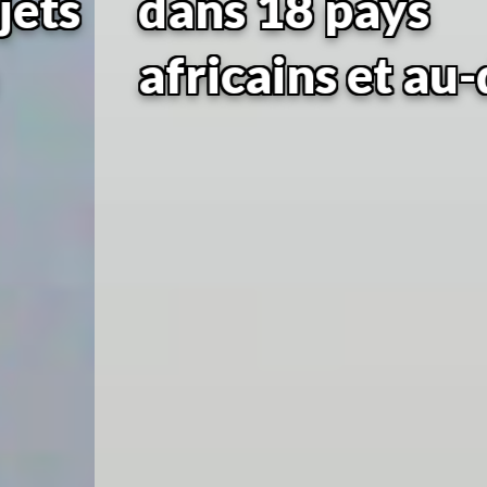
dans 18 pays
africains et au-delà