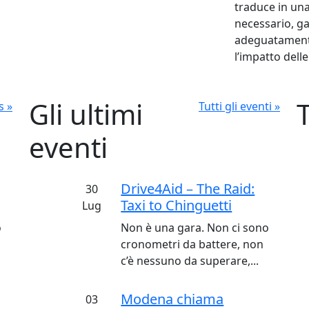
traduce in una
necessario, ga
adeguatamente
l’impatto delle
Gli ultimi
s »
Tutti gli eventi »
eventi
Drive4Aid – The Raid:
30
Taxi to Chinguetti
Lug
o
Non è una gara. Non ci sono
cronometri da battere, non
c’è nessuno da superare,...
Modena chiama
03