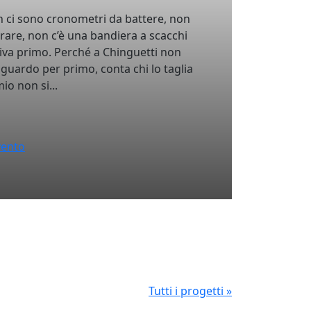
 ci sono cronometri da battere, non
rare, non c’è una bandiera a scacchi
riva primo. Perché a Chinguetti non
raguardo per primo, conta chi lo taglia
io non si...
evento
Tutti i progetti »