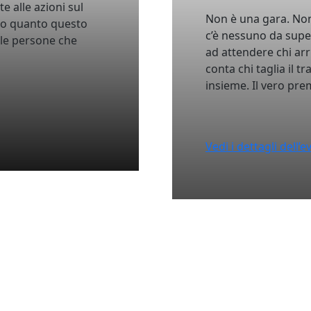
e alle azioni sul
Non è una gara. Non
mo quanto questo
c’è nessuno da supe
elle persone che
ad attendere chi ar
conta chi taglia il t
insieme. Il vero prem
Vedi i dettagli dell’