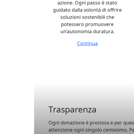
azione. Ogni passo è stato
guidato dalla volontà di offrire
alternativa
soluzioni sostenibili che
potessero promuovere
un’autonomia duratura.
migrazion
Continua
Trasparenza
Ogni donazione è preziosa e per que
attenzione ogni singolo centesimo. P