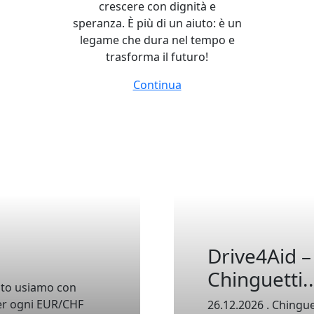
crescere con dignità e
speranza. È più di un aiuto: è un
 concreta al
legame che dura nel tempo e
trasforma il futuro!
Continua
e
Drive4Aid –
Chinguetti..
sto usiamo con
er ogni EUR/CHF
26.12.2026 . Chingue