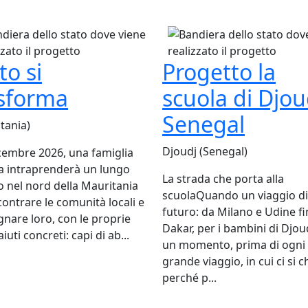
to si
Progetto la
asforma
scuola di Djou
Senegal
tania)
Djoudj (Senegal)
cembre 2026, una famiglia
na intraprenderà un lungo
La strada che porta alla
o nel nord della Mauritania
scuolaQuando un viaggio d
contrare le comunità locali e
futuro: da Milano e Udine fi
nare loro, con le proprie
Dakar, per i bambini di Djoud
iuti concreti: capi di ab...
un momento, prima di ogni
grande viaggio, in cui ci si 
perché p...