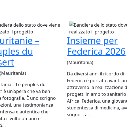
ritanie –
Insieme per
uples du
Federica 2026
sert
(Mauritania)
 (Mauritania)
Da diversi anni il ricordo di
Federica è portato avanti a
tania – Le peuples du
attraverso la realizzazione d
” è un’opera che va ben
progetti in ambito sanitario
la fotografia. È uno scrigno
Africa. Federica, una giovan
zioni, una testimonianza
studentessa di medicina, av
 intensa e autentica che
sogno... a...
ta il volto umano e
o...