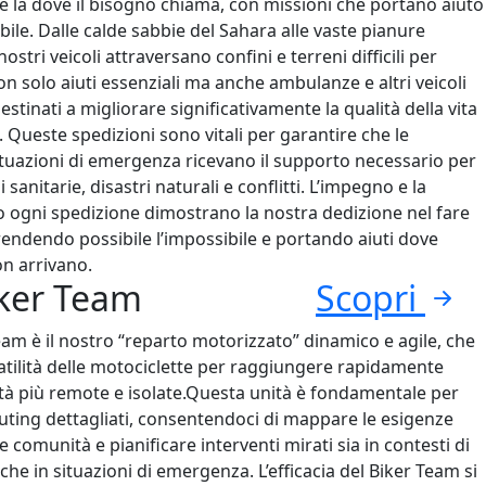
 là dove il bisogno chiama, con missioni che portano aiuto
ibile. Dalle calde sabbie del Sahara alle vaste pianure
 nostri veicoli attraversano confini e terreni difficili per
 solo aiuti essenziali ma anche ambulanze e altri veicoli
destinati a migliorare significativamente la qualità della vita
i. Queste spedizioni sono vitali per garantire che le
tuazioni di emergenza ricevano il supporto necessario per
i sanitarie, disastri naturali e conflitti. L’impegno e la
ro ogni spedizione dimostrano la nostra dedizione nel fare
 rendendo possibile l’impossibile e portando aiuti dove
on arrivano.
ker Team
Scopri
eam è il nostro “reparto motorizzato” dinamico e agile, che
satilità delle motociclette per raggiungere rapidamente
ità più remote e isolate.Questa unità è fondamentale per
uting dettagliati, consentendoci di mappare le esigenze
e comunità e pianificare interventi mirati sia in contesti di
he in situazioni di emergenza. L’efficacia del Biker Team si