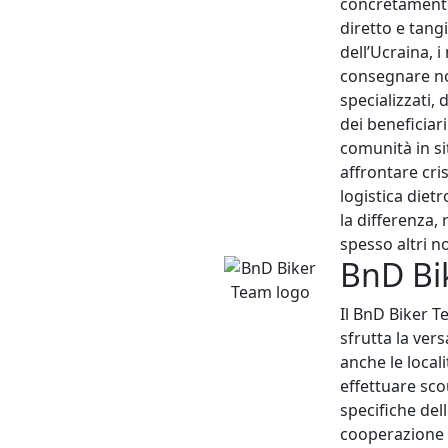
concretamente
diretto e tang
dell’Ucraina, i
consegnare non
specializzati, 
dei beneficiar
comunità in si
affrontare cris
logistica diet
la differenza,
spesso altri n
BnD Bi
Il BnD Biker T
sfrutta la ver
anche le local
effettuare sco
specifiche dell
cooperazione c