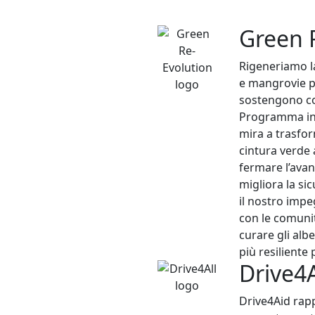
Green 
Next
Rigeneriamo la
e mangrovie p
sostengono co
Programma int
mira a trasfor
cintura verde 
fermare l’ava
migliora la si
il nostro imp
con le comunit
curare gli al
più resiliente
Drive4
Drive4Aid rapp