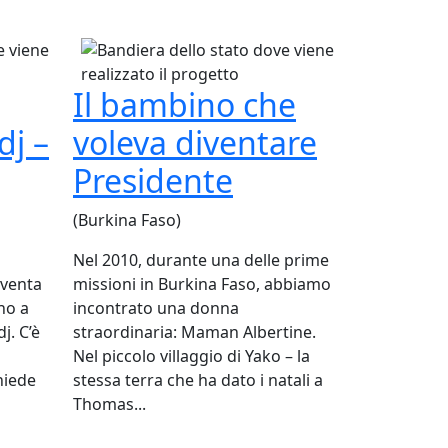
Il bambino che
dj –
voleva diventare
Presidente
(Burkina Faso)
Nel 2010, durante una delle prime
iventa
missioni in Burkina Faso, abbiamo
no a
incontrato una donna
j. C’è
straordinaria: Maman Albertine.
Nel piccolo villaggio di Yako – la
chiede
stessa terra che ha dato i natali a
Thomas...