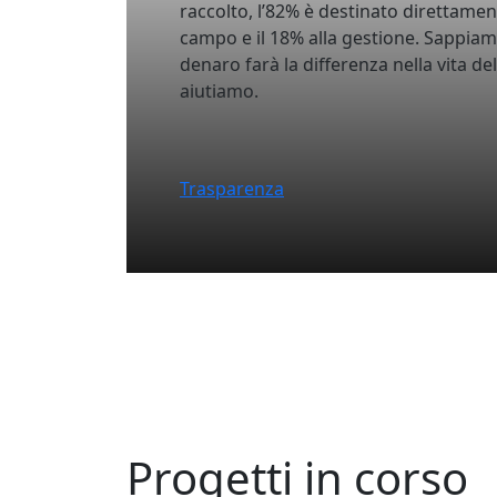
raccolto, l’82% è destinato direttament
campo e il 18% alla gestione. Sappia
denaro farà la differenza nella vita d
aiutiamo.
Trasparenza
Progetti in corso