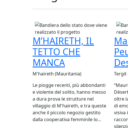
M’HAIRETH, IL
Mau
TETTO CHE
Pe
MANCA
De
M'haireth (Mauritania)
Tergit
Le piogge recenti, più abbondanti
“Mauri
e violente del solito, hanno messo
Désert
a dura prova le strutture nel
oltre 
villaggio di M'haireth, e tra queste
di emo
anche il piccolo negozio gestito
visiva
dalla cooperativa femminile lo...
raccon
silenzi