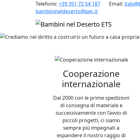
Telefono:
+39 351 72 54 187
Email:
italy@
bambinineldeserto@pec.it
Previous
Crediamo nel 
a casa propri
Cooperazione
internazionale
Grazie all
Dal 2000 con le prime spedizioni
di consegna di materiale e
successivamente con l’avvio di
piccoli progetti, ci siamo
profession
sempre più impegnati a
espandere il nostro raggio di