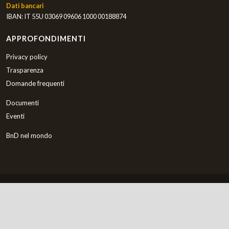
Dati bancari
IBAN: IT 55U 03069 09606 1000 00188874
APPROFONDIMENTI
Privacy policy
Trasparenza
Domande frequenti
Documenti
Eventi
BnD nel mondo
Italiano
Copyright © 2000-2026 Bambini nel Deserto ETS
Preferenze Cookies