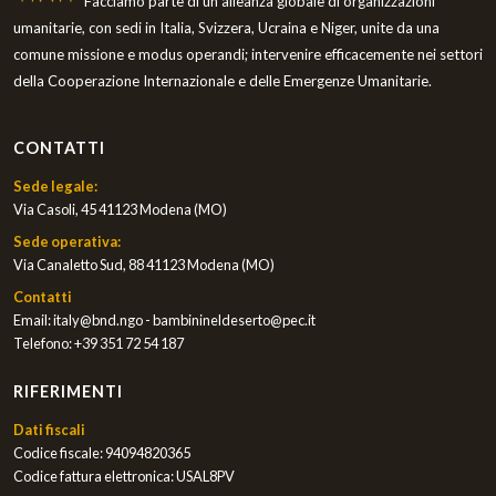
Facciamo parte di un'alleanza globale di organizzazioni
umanitarie, con sedi in Italia, Svizzera, Ucraina e Niger, unite da una
comune missione e modus operandi; intervenire efficacemente nei settori
della Cooperazione Internazionale e delle Emergenze Umanitarie.
CONTATTI
Sede legale:
Via Casoli, 45 41123 Modena (MO)
Sede operativa:
Via Canaletto Sud, 88 41123 Modena (MO)
Contatti
Email:
italy@bnd.ngo - bambinineldeserto@pec.it
Telefono:
+39 351 72 54 187
RIFERIMENTI
Dati fiscali
Codice fiscale: 94094820365
Codice fattura elettronica: USAL8PV