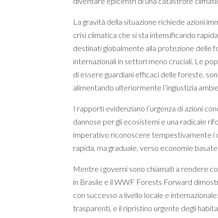
diventare epicentri di una catastrofe climatic
La gravità della situazione richiede azioni im
crisi climatica che si sta intensificando rapid
destinati globalmente alla protezione delle fo
internazionali in settori meno cruciali. Le p
di essere guardiani efficaci delle foreste, so
alimentando ulteriormente l’ingiustizia ambie
I rapporti evidenziano l’urgenza di azioni conc
dannose per gli ecosistemi e una radicale rifo
imperativo riconoscere tempestivamente i diri
rapida, ma graduale, verso economie basate s
Mentre i governi sono chiamati a rendere c
in Brasile e il WWF Forests Forward dimost
con successo a livello locale e internazionale.
trasparenti, e il ripristino urgente degli hab