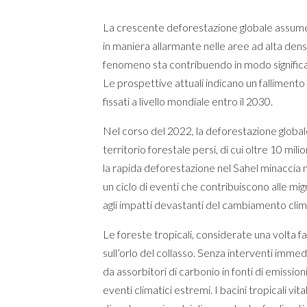
La crescente deforestazione globale assume
in maniera allarmante nelle aree ad alta densi
fenomeno sta contribuendo in modo significati
Le prospettive attuali indicano un fallimento
fissati a livello mondiale entro il 2030.
Nel corso del 2022, la deforestazione globale h
territorio forestale persi, di cui oltre 10 mil
la rapida deforestazione nel Sahel minaccia n
un ciclo di eventi che contribuiscono alle mig
agli impatti devastanti del cambiamento clima
Le foreste tropicali, considerate una volta f
sull’orlo del collasso. Senza interventi immed
da assorbitori di carbonio in fonti di emission
eventi climatici estremi. I bacini tropicali vit