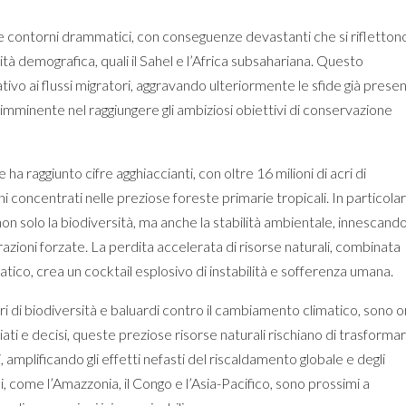
 contorni drammatici, con conseguenze devastanti che si rifletton
tà demografica, quali il Sahel e l’Africa subsahariana. Questo
vo ai flussi migratori, aggravando ulteriormente le sfide già present
 imminente nel raggiungere gli ambiziosi obiettivi di conservazione
a raggiunto cifre agghiaccianti, con oltre 16 milioni di acri di
ioni concentrati nelle preziose foreste primarie tropicali. In particolar
on solo la biodiversità, ma anche la stabilità ambientale, innescand
razioni forzate. La perdita accelerata di risorse naturali, combinata
tico, crea un cocktail esplosivo di instabilità e sofferenza umana.
ari di biodiversità e baluardi contro il cambiamento climatico, sono o
iati e decisi, queste preziose risorse naturali rischiano di trasformar
i, amplificando gli effetti nefasti del riscaldamento globale e degli
ali, come l’Amazzonia, il Congo e l’Asia-Pacifico, sono prossimi a