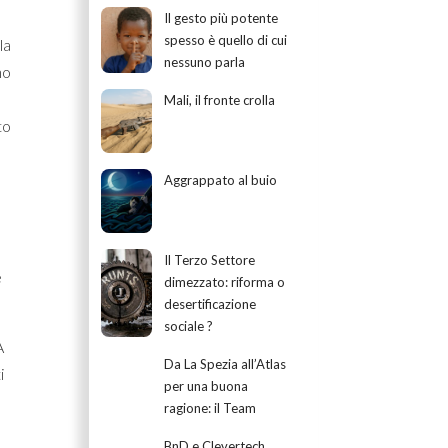
Il gesto più potente
spesso è quello di cui
la
nessuno parla
no
Mali, il fronte crolla
to
Aggrappato al buio
Il Terzo Settore
e
dimezzato: riforma o
desertificazione
sociale ?
A
Da La Spezia all’Atlas
i
per una buona
ragione: il Team
BnD e Clevertech