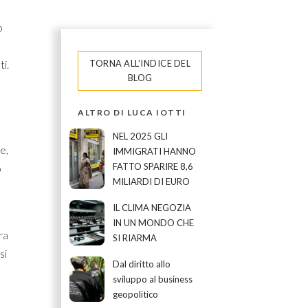
o
i.
TORNA ALL’INDICE DEL
BLOG
ALTRO DI LUCA IOTTI
NEL 2025 GLI
e,
IMMIGRATI HANNO
FATTO SPARIRE 8,6
o
MILIARDI DI EURO
IL CLIMA NEGOZIA
IN UN MONDO CHE
ra
SI RIARMA
si
Dal diritto allo
sviluppo al business
geopolitico