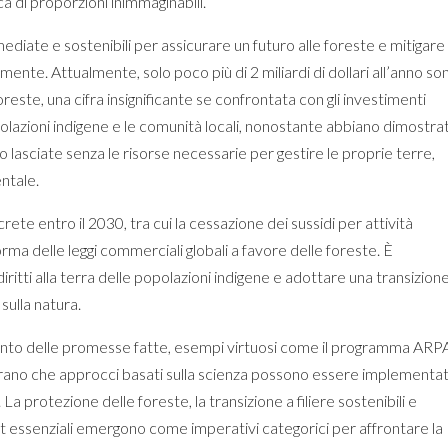
a di proporzioni inimmaginabili.
mediate e sostenibili per assicurare un futuro alle foreste e mitigare 
amente. Attualmente, solo poco più di 2 miliardi di dollari all’anno so
reste, una cifra insignificante se confrontata con gli investimenti
opolazioni indigene e le comunità locali, nonostante abbiano dimostra
no lasciate senza le risorse necessarie per gestire le proprie terre,
ntale.
rete entro il 2030, tra cui la cessazione dei sussidi per attività
rma delle leggi commerciali globali a favore delle foreste. È
tti alla terra delle popolazioni indigene e adottare una transizion
ulla natura.
onto delle promesse fatte, esempi virtuosi come il programma ARP
rano che approcci basati sulla scienza possono essere implementat
 La protezione delle foreste, la transizione a filiere sostenibili e
itat essenziali emergono come imperativi categorici per affrontare la