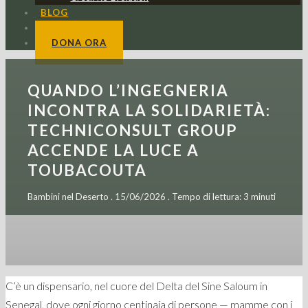
BLOG
CONTATTI
DONA ORA
QUANDO L’INGEGNERIA
INCONTRA LA SOLIDARIETÀ:
TECHNICONSULT GROUP
ACCENDE LA LUCE A
TOUBACOUTA
Bambini nel Deserto . 15/06/2026 . Tempo di lettura: 3 minuti
C’è un dispensario, nel cuore del Delta del Sine Saloum in
Senegal, dove ogni giorno centinaia di persone — mamme con i