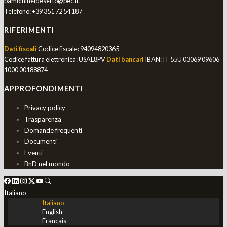
bambinineldeserto@pec.it
Telefono:
+39 351 72 54 187
RIFERIMENTI
Dati fiscali
Codice fiscale: 94094820365
Codice fattura elettronica: USAL8PV
Dati bancari
IBAN: IT 55U 03069 09606
1000 00188874
APPROFONDIMENTI
Privacy policy
Trasparenza
Domande frequenti
Documenti
Eventi
BnD nel mondo
Italiano
Italiano
English
Francais