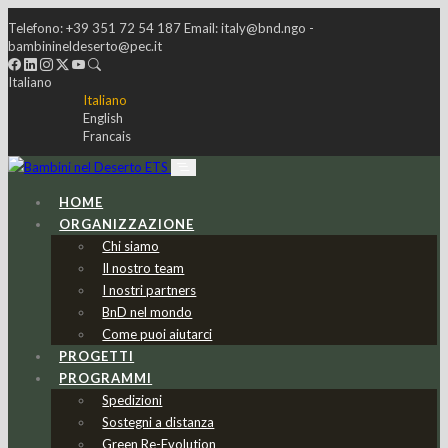
Telefono:
+39 351 72 54 187
Email:
italy@bnd.ngo -
bambinineldeserto@pec.it
Italiano
Italiano
English
Francais
HOME
ORGANIZZAZIONE
Chi siamo
Il nostro team
I nostri partners
BnD nel mondo
Come puoi aiutarci
PROGETTI
PROGRAMMI
Spedizioni
Sostegni a distanza
Green Re-Evolution