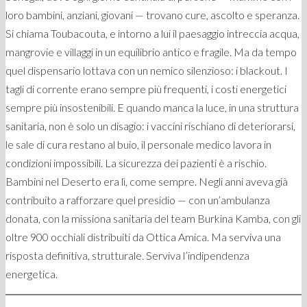
loro bambini, anziani, giovani — trovano cure, ascolto e speranza.
Si chiama Toubacouta, e intorno a lui il paesaggio intreccia acqua,
mangrovie e villaggi in un equilibrio antico e fragile. Ma da tempo
quel dispensario lottava con un nemico silenzioso: i blackout. I
tagli di corrente erano sempre più frequenti, i costi energetici
sempre più insostenibili. E quando manca la luce, in una struttura
sanitaria, non è solo un disagio: i vaccini rischiano di deteriorarsi,
le sale di cura restano al buio, il personale medico lavora in
condizioni impossibili. La sicurezza dei pazienti è a rischio.
Bambini nel Deserto era lì, come sempre. Negli anni aveva già
contribuito a rafforzare quel presidio — con un’ambulanza
donata, con la missiona sanitaria del team Burkina Kamba, con gli
oltre 900 occhiali distribuiti da Ottica Amica. Ma serviva una
risposta definitiva, strutturale. Serviva l’indipendenza
energetica.