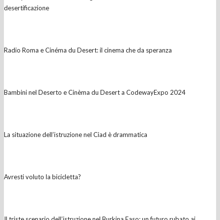
desertificazione
Radio Roma e Cinéma du Desert: il cinema che da speranza
Bambini nel Deserto e Cinèma du Desert a CodewayExpo 2024
La situazione dell’istruzione nel Ciad è drammatica
Avresti voluto la bicicletta?
Il triste scenario dell’istruzione nel Burkina Faso: un futuro rubato ai