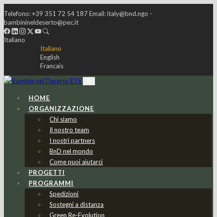
Telefono:
+39 351 72 54 187
Email:
italy@bnd.ngo -
bambinineldeserto@pec.it
Italiano
Italiano
English
Francais
HOME
ORGANIZZAZIONE
Chi siamo
Il nostro team
I nostri partners
BnD nel mondo
Come puoi aiutarci
PROGETTI
PROGRAMMI
Spedizioni
Sostegni a distanza
Green Re-Evolution