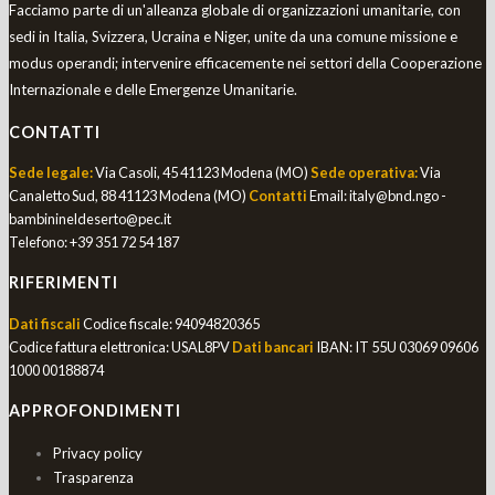
Facciamo parte di un'alleanza globale di organizzazioni umanitarie, con
sedi in Italia, Svizzera, Ucraina e Niger, unite da una comune missione e
modus operandi; intervenire efficacemente nei settori della Cooperazione
Internazionale e delle Emergenze Umanitarie.
CONTATTI
Sede legale:
Via Casoli, 45 41123 Modena (MO)
Sede operativa:
Via
Canaletto Sud, 88 41123 Modena (MO)
Contatti
Email:
italy@bnd.ngo -
bambinineldeserto@pec.it
Telefono:
+39 351 72 54 187
RIFERIMENTI
Dati fiscali
Codice fiscale: 94094820365
Codice fattura elettronica: USAL8PV
Dati bancari
IBAN: IT 55U 03069 09606
1000 00188874
APPROFONDIMENTI
Privacy policy
Trasparenza