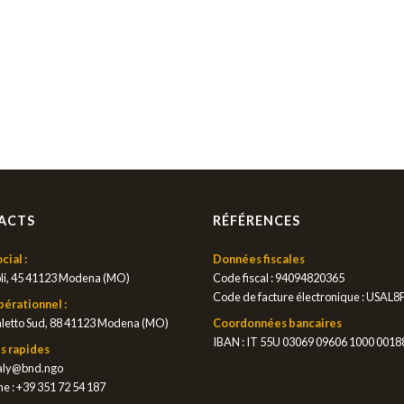
ACTS
RÉFÉRENCES
cial :
Données fiscales
li, 45 41123 Modena (MO)
Code fiscal : 94094820365
Code de facture électronique : USAL8
pérationnel :
letto Sud, 88 41123 Modena (MO)
Coordonnées bancaires
IBAN : IT 55U 03069 09606 1000 001
s rapides
taly@bnd.ngo
e :
+39 351 72 54 187