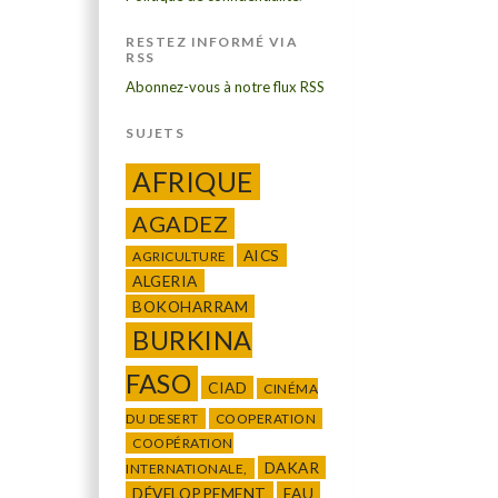
RESTEZ INFORMÉ VIA
RSS
Abonnez-vous à notre flux RSS
SUJETS
AFRIQUE
AGADEZ
AICS
AGRICULTURE
ALGERIA
BOKOHARRAM
BURKINA
FASO
CIAD
CINÉMA
DU DESERT
COOPERATION
COOPÉRATION
DAKAR
INTERNATIONALE,
DÉVELOPPEMENT
EAU