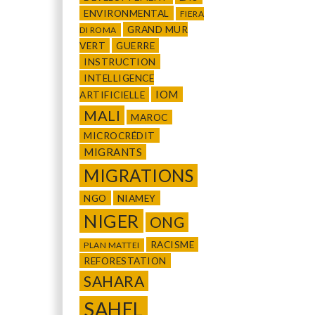
ENVIRONMENTAL
FIERA
GRAND MUR
DI ROMA
VERT
GUERRE
INSTRUCTION
INTELLIGENCE
IOM
ARTIFICIELLE
MALI
MAROC
MICROCRÉDIT
MIGRANTS
MIGRATIONS
NGO
NIAMEY
NIGER
ONG
RACISME
PLAN MATTEI
REFORESTATION
SAHARA
SAHEL