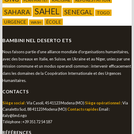
PLAN MATTEI
SAHEL
SAHARA
SENEGAL
TOGO
URGENCE
ÉCOLE
WASH
BAMBINI NEL DESERTO ETS
Nous faisons partie d'une alliance mondiale d'organisations humanitaires,
avec des bureaux en Italie, en Suisse, en Ukraine et au Niger, unies par une
mission commune et un modus operandi commun : intervenir efficacement
dans les domaines de la Coopération Internationale et des Urgences
Humanitaires.
CONTACTS
Siège social :
Via Casoli, 45 41123 Modena (MO)
Siège opérationnel :
Via
Canaletto Sud, 88 41123 Modena (MO)
Contacts rapides
Email :
italy@bnd.ngo
Téléphone :
+39 351 72 54 187
RÉFÉRENCES