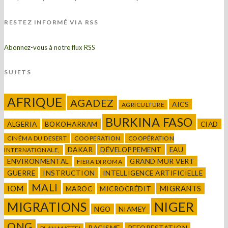
RESTEZ INFORMÉ VIA RSS
Abonnez-vous à notre flux RSS
SUJETS
AFRIQUE
AGADEZ
AICS
AGRICULTURE
BURKINA FASO
ALGERIA
BOKOHARRAM
CIAD
CINÉMA DU DESERT
COOPERATION
COOPÉRATION
DAKAR
DÉVELOPPEMENT
EAU
INTERNATIONALE,
ENVIRONMENTAL
GRAND MUR VERT
FIERA DI ROMA
GUERRE
INSTRUCTION
INTELLIGENCE ARTIFICIELLE
MALI
IOM
MIGRANTS
MAROC
MICROCRÉDIT
NIGER
MIGRATIONS
NGO
NIAMEY
ONG
RACISME
REFORESTATION