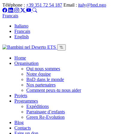
Téléphone :
+39 351 72 54 187
Email :
italy@bnd.ngo
Francais
Italiano
Francais
English
Home
Organisation
Qui nous sommes
Notre équipe
BnD dans le monde
Nos partenaires
Comment peux-tu nous aider
Projets
Programmes
Expéditions
Parrainage d’enfants
Green Re-Evolution
Blog
Contacts
Faire un don