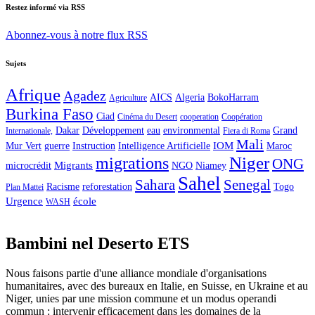
Restez informé via RSS
Abonnez-vous à notre flux RSS
Sujets
Afrique
Agadez
AICS
Algeria
BokoHarram
Agriculture
Burkina Faso
Ciad
Cinéma du Desert
cooperation
Coopération
Dakar
Développement
eau
environmental
Grand
Internationale,
Fiera di Roma
Mali
IOM
Mur Vert
guerre
Instruction
Intelligence Artificielle
Maroc
Niger
migrations
ONG
Migrants
microcrédit
NGO
Niamey
Sahel
Sahara
Senegal
Racisme
reforestation
Togo
Plan Mattei
Urgence
école
WASH
Bambini nel Deserto ETS
Nous faisons partie d'une alliance mondiale d'organisations
humanitaires, avec des bureaux en Italie, en Suisse, en Ukraine et au
Niger, unies par une mission commune et un modus operandi
commun : intervenir efficacement dans les domaines de la