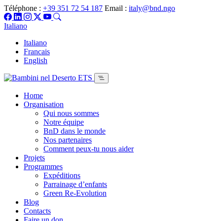
Téléphone :
+39 351 72 54 187
Email :
italy@bnd.ngo
Italiano
Italiano
Francais
English
Home
Organisation
Qui nous sommes
Notre équipe
BnD dans le monde
Nos partenaires
Comment peux-tu nous aider
Projets
Programmes
Expéditions
Parrainage d’enfants
Green Re-Evolution
Blog
Contacts
Faire un don