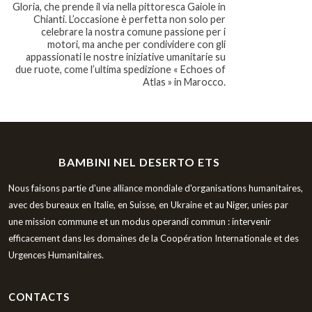
Gloria, che prende il via nella pittoresca Gaiole in
Chianti. L’occasione è perfetta non solo per
celebrare la nostra comune passione per i
motori, ma anche per condividere con gli
appassionati le nostre iniziative umanitarie su
due ruote, come l’ultima spedizione « Echoes of
Atlas » in Marocco.
BAMBINI NEL DESERTO ETS
Nous faisons partie d'une alliance mondiale d'organisations humanitaires,
avec des bureaux en Italie, en Suisse, en Ukraine et au Niger, unies par
une mission commune et un modus operandi commun : intervenir
efficacement dans les domaines de la Coopération Internationale et des
Urgences Humanitaires.
CONTACTS