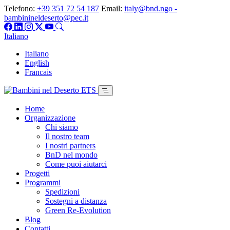
Telefono:
+39 351 72 54 187
Email:
italy@bnd.ngo -
bambinineldeserto@pec.it
Italiano
Italiano
English
Francais
Home
Organizzazione
Chi siamo
Il nostro team
I nostri partners
BnD nel mondo
Come puoi aiutarci
Progetti
Programmi
Spedizioni
Sostegni a distanza
Green Re-Evolution
Blog
Contatti