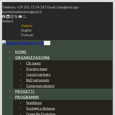
Telefono:
+39 351 72 54 187
Email:
italy@bnd.ngo -
bambinineldeserto@pec.it
Italiano
Italiano
English
Francais
HOME
ORGANIZZAZIONE
Chi siamo
Il nostro team
I nostri partners
BnD nel mondo
Come puoi aiutarci
PROGETTI
PROGRAMMI
Spedizioni
Sostegni a distanza
Green Re-Evolution