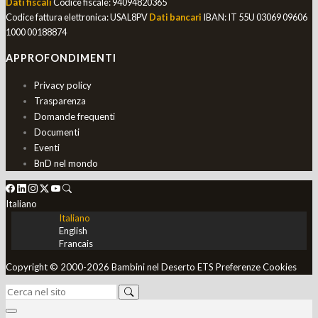
Dati fiscali
Codice fiscale: 94094820365
Codice fattura elettronica: USAL8PV
Dati bancari
IBAN: IT 55U 03069 09606
1000 00188874
APPROFONDIMENTI
Privacy policy
Trasparenza
Domande frequenti
Documenti
Eventi
BnD nel mondo
Italiano
Italiano
English
Francais
Copyright © 2000-2026 Bambini nel Deserto ETS
Preferenze Cookies