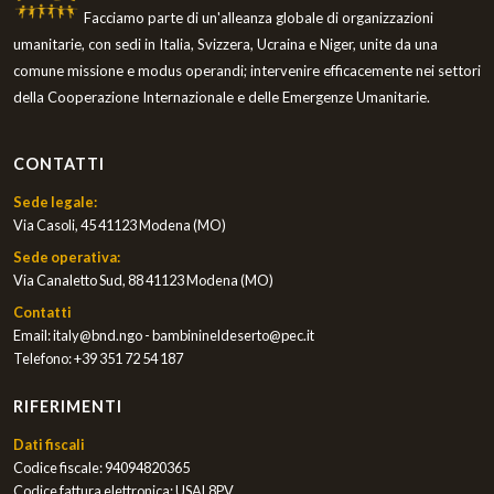
Facciamo parte di un'alleanza globale di organizzazioni
umanitarie, con sedi in Italia, Svizzera, Ucraina e Niger, unite da una
comune missione e modus operandi; intervenire efficacemente nei settori
della Cooperazione Internazionale e delle Emergenze Umanitarie.
CONTATTI
Sede legale:
Via Casoli, 45 41123 Modena (MO)
Sede operativa:
Via Canaletto Sud, 88 41123 Modena (MO)
Contatti
Email:
italy@bnd.ngo - bambinineldeserto@pec.it
Telefono:
+39 351 72 54 187
RIFERIMENTI
Dati fiscali
Codice fiscale: 94094820365
Codice fattura elettronica: USAL8PV