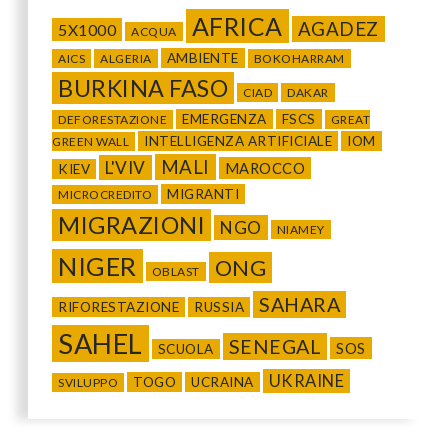
AFRICA
AGADEZ
5X1000
ACQUA
AMBIENTE
AICS
ALGERIA
BOKOHARRAM
BURKINA FASO
CIAD
DAKAR
EMERGENZA
FSCS
DEFORESTAZIONE
GREAT
INTELLIGENZA ARTIFICIALE
IOM
GREEN WALL
MALI
L'VIV
MAROCCO
KIEV
MIGRANTI
MICROCREDITO
MIGRAZIONI
NGO
NIAMEY
NIGER
ONG
OBLAST
SAHARA
RIFORESTAZIONE
RUSSIA
SAHEL
SENEGAL
SOS
SCUOLA
UKRAINE
TOGO
UCRAINA
SVILUPPO