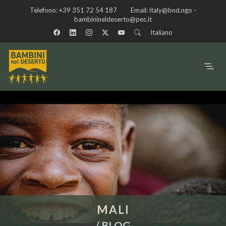
Telefono:
+39 351 72 54 187
Email:
italy@bnd.ngo -
bambinineldeserto@pec.it
Italiano
MALI
/
BLOG