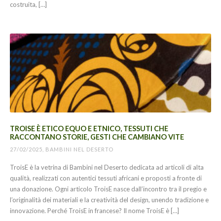
costruita, […]
TROISE È ETICO EQUO E ETNICO, TESSUTI CHE
RACCONTANO STORIE, GESTI CHE CAMBIANO VITE
27/02/2025, BAMBINI NEL DESERTO
TroisE è la vetrina di Bambini nel Deserto dedicata ad articoli di alta
qualità, realizzati con autentici tessuti africani e proposti a fronte di
una donazione. Ogni articolo TroisE nasce dall’incontro tra il pregio e
l’originalità dei materiali e la creatività del design, unendo tradizione e
innovazione. Perché TroisE in francese? Il nome TroisE è […]