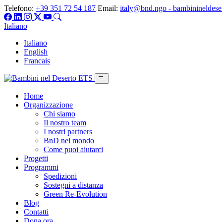
Telefono:
+39 351 72 54 187
Email:
italy@bnd.ngo - bambinineldese
Italiano
Italiano
English
Francais
Home
Organizzazione
Chi siamo
Il nostro team
I nostri partners
BnD nel mondo
Come puoi aiutarci
Progetti
Programmi
Spedizioni
Sostegni a distanza
Green Re-Evolution
Blog
Contatti
Dona ora