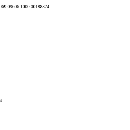
069 09606 1000 00188874
es