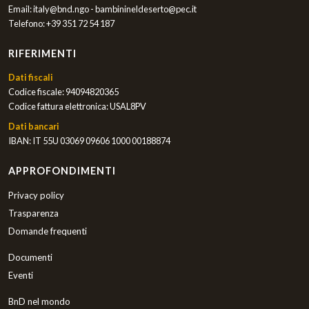
Email:
italy@bnd.ngo - bambinineldeserto@pec.it
Telefono:
+39 351 72 54 187
RIFERIMENTI
Dati fiscali
Codice fiscale: 94094820365
Codice fattura elettronica: USAL8PV
Dati bancari
IBAN: IT 55U 03069 09606 1000 00188874
APPROFONDIMENTI
Privacy policy
Trasparenza
Domande frequenti
Documenti
Eventi
BnD nel mondo