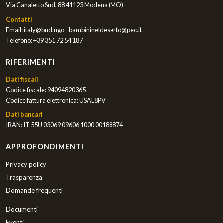
Via Canaletto Sud, 88 41123 Modena (MO)
Contatti
Email:
italy@bnd.ngo - bambinineldeserto@pec.it
Telefono:
+39 351 72 54 187
RIFERIMENTI
Dati fiscali
Codice fiscale: 94094820365
Codice fattura elettronica: USAL8PV
Dati bancari
IBAN: IT 55U 03069 09606 1000 00188874
APPROFONDIMENTI
Privacy policy
Trasparenza
Domande frequenti
Documenti
Eventi