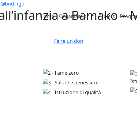
ly@bnd.ngo
all’infanzia a Bamako –
Home
Organisation
Projets
Progr
Faire un don
o