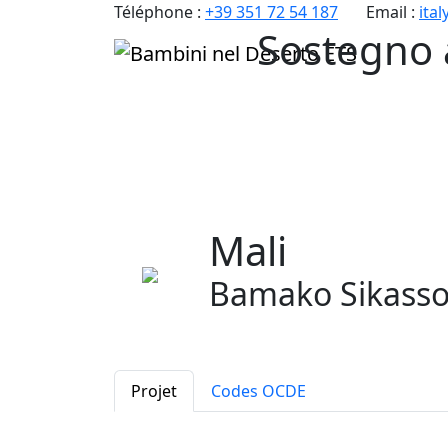
Téléphone :
+39 351 72 54 187
Email :
ita
Sostegno 
Mali
Bamako Sikass
Projet
Codes OCDE