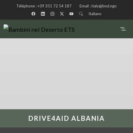
Téléphone :
+39 351 72 54 187
Email :
italy@bnd.ngo
Italiano
DRIVE4AID ALBANIA