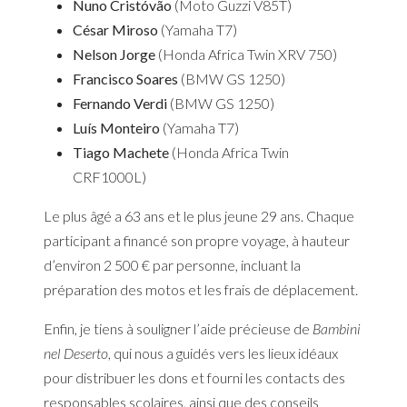
Nuno Cristóvão
(Moto Guzzi V85T)
César Miroso
(Yamaha T7)
Nelson Jorge
(Honda Africa Twin XRV 750)
Francisco Soares
(BMW GS 1250)
Fernando Verdi
(BMW GS 1250)
Luís Monteiro
(Yamaha T7)
Tiago Machete
(Honda Africa Twin
CRF1000L)
Le plus âgé a 63 ans et le plus jeune 29 ans. Chaque
participant a financé son propre voyage, à hauteur
d’environ 2 500 € par personne, incluant la
préparation des motos et les frais de déplacement.
Enfin, je tiens à souligner l’aide précieuse de
Bambini
nel Deserto
, qui nous a guidés vers les lieux idéaux
pour distribuer les dons et fourni les contacts des
responsables scolaires, ainsi que des conseils