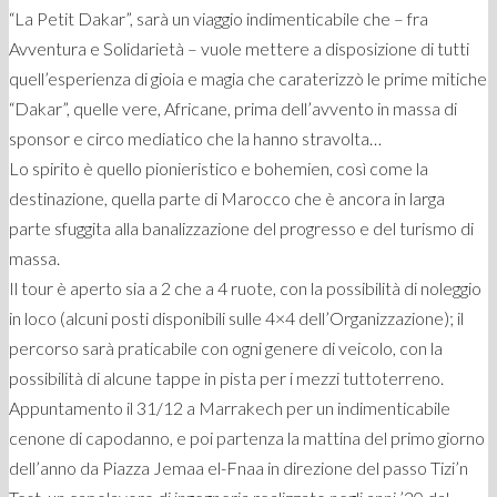
“La Petit Dakar”, sarà un viaggio indimenticabile che – fra
Avventura e Solidarietà – vuole mettere a disposizione di tutti
quell’esperienza di gioia e magia che caraterizzò le prime mitiche
“Dakar”, quelle vere, Africane, prima dell’avvento in massa di
sponsor e circo mediatico che la hanno stravolta…
Lo spirito è quello pionieristico e bohemien, così come la
destinazione, quella parte di Marocco che è ancora in larga
parte sfuggita alla banalizzazione del progresso e del turismo di
massa.
Il tour è aperto sia a 2 che a 4 ruote, con la possibilità di noleggio
in loco (alcuni posti disponibili sulle 4×4 dell’Organizzazione); il
percorso sarà praticabile con ogni genere di veicolo, con la
possibilità di alcune tappe in pista per i mezzi tuttoterreno.
Appuntamento il 31/12 a Marrakech per un indimenticabile
cenone di capodanno, e poi partenza la mattina del primo giorno
dell’anno da Piazza Jemaa el-Fnaa in direzione del passo Tizi’n