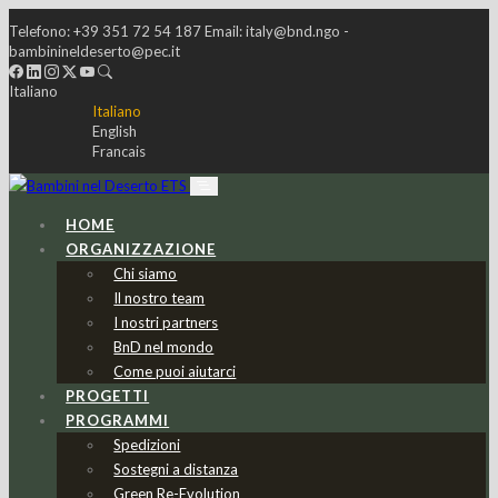
Telefono:
+39 351 72 54 187
Email:
italy@bnd.ngo -
bambinineldeserto@pec.it
Italiano
Italiano
English
Francais
HOME
ORGANIZZAZIONE
Chi siamo
Il nostro team
I nostri partners
BnD nel mondo
Come puoi aiutarci
PROGETTI
PROGRAMMI
Spedizioni
Sostegni a distanza
Green Re-Evolution