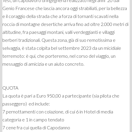
Test, un capolavoro di ingegneria realizzato negli anni ’20 dal
Genio Francese che lascia ancora oggi strabiliati, per la bellezza
e il coraggio della strada che a forza di tornanti scavati nella
roccia di montagne desertiche arriva fino ad oltre 2.000 metri di
altitudine, fra paesaggi montani, valli verdeggianti e villaggi
berberi tradizionali. Questa zona, già di suo remotissima e
selvaggia, è stata colpita bel settembre 2023 da un micidiale
terremoto: è qui, che porteremo, nel corso del viaggio, un
messaggio di amicizia e un aiuto concreto.
QUOTA
La quota è pari a Euro 950,00 a partecipante (sia pilota che
passeggero) ed include:
7 pernottamenti con colazione, di cui 6 in Hotel di media
categoria e 1 in campo tendato
7 cene fra cui quella di Capodanno