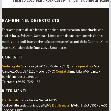
8 marzo 2025: Hard Rock Cafe Milan per le donne africane
BAMBINI NEL DESERTO ETS
Facciamo parte di un'alleanza globale di organizzazioni umanitarie, con
sedi in Italia, Svizzera, Ucraina e Niger, unite da una comune missione e
modus operandi; intervenire efficacemente nei settori della Cooperazione
Internazionale e delle Emergenze Umanitarie.
CONTATTI
Sede legale:
Via Casoli, 45 41123 Modena (MO)
Sede operativa:
Via
Canaletto Sud, 88 41123 Modena (MO)
Contatti
Email:
italy@bnd.ngo -
bambinineldeserto@pec.it
Telefono:
+39 351 72 54 187
RIFERIMENTI
Dati fiscali
Codice fiscale: 94094820365
Codice fattura elettronica: USAL8PV
Dati bancari
IBAN: IT 55U 03069 09606
1000 00188874