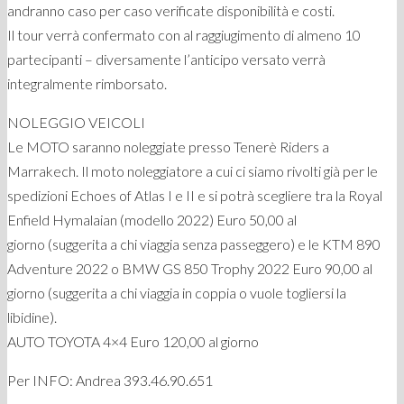
andranno caso per caso verificate disponibilità e costi.
Il tour verrà confermato con al raggiugimento di almeno 10
partecipanti – diversamente l’anticipo versato verrà
integralmente rimborsato.
NOLEGGIO VEICOLI
Le MOTO saranno noleggiate presso Tenerè Riders a
Marrakech. Il moto noleggiatore a cui ci siamo rivolti già per le
spedizioni Echoes of Atlas I e II e si potrà scegliere tra la Royal
Enfield Hymalaian (modello 2022) Euro 50,00 al
giorno (suggerita a chi viaggia senza passeggero) e le KTM 890
Adventure 2022 o BMW GS 850 Trophy 2022 Euro 90,00 al
giorno (suggerita a chi viaggia in coppia o vuole togliersi la
libidine).
AUTO TOYOTA 4×4 Euro 120,00 al giorno
Per INFO: Andrea 393.46.90.651