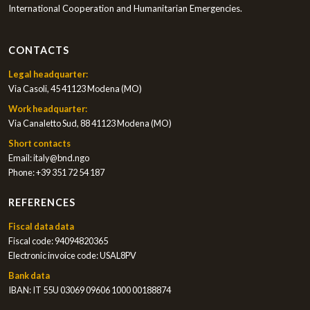
International Cooperation and Humanitarian Emergencies.
CONTACTS
Legal headquarter:
Via Casoli, 45 41123 Modena (MO)
Work headquarter:
Via Canaletto Sud, 88 41123 Modena (MO)
Short contacts
Email:
italy@bnd.ngo
Phone:
+39 351 72 54 187
REFERENCES
Fiscal data data
Fiscal code: 94094820365
Electronic invoice code: USAL8PV
Bank data
IBAN: IT 55U 03069 09606 1000 00188874